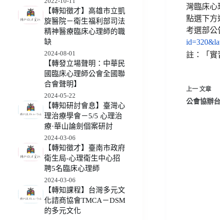
2022-10-11
灣臨床心
【轉知徵才】高雄市立凱
點選下方
旋醫院－衛生福利部司法
考選部公
精神醫療臨床心理師的職
id=320&la
缺
2024-08-01
註：「實
【轉發立場聲明：中華民
國臨床心理師公會全國聯
合會聲明】
上一
文章
2024-05-22
公會協辦
【轉知研討會息】臺灣心
理治療學會－5/5 心理治
療·華山論劍個案研討
2024-03-06
【轉知徵才】臺南市政府
衛生局-心理衛生中心招
聘5名臨床心理師
2024-03-06
【轉知課程】台灣多元文
化諮商協會TMCA－DSM
的多元文化