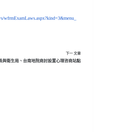
s/
wfrmExamLaws.aspx?kind=3&menu_
下一
文章
長與衛生局、台南地院商討設置心理咨商站點