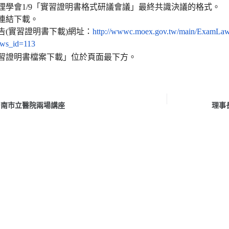
理學會
1
/9
「實習證明書格式研議會議」最終共識決議的格式。
連結下載。
告
(
實習證明書下載
)
網址：
http://wwwc.
moex.gov.tw/main/ExamLaw
ws_id=113
習證明書檔案下載」位於頁面最下方。
台南市立醫院兩場講座
理事