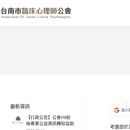
跳
至
主
要
內
容
最新資訊
加入為
【行政公告】公會FB粉
絲專業公益資訊轉知協助
考選部於