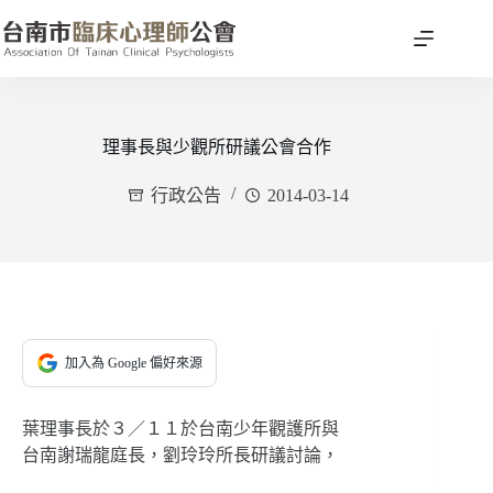
跳
至
主
要
內
容
理事長與少觀所研議公會合作
行政公告
2014-03-14
加入為 Google 偏好來源
葉理事長於３／１１於台南少年觀護所與
台南謝瑞龍庭長，劉玲玲所長研議討論，