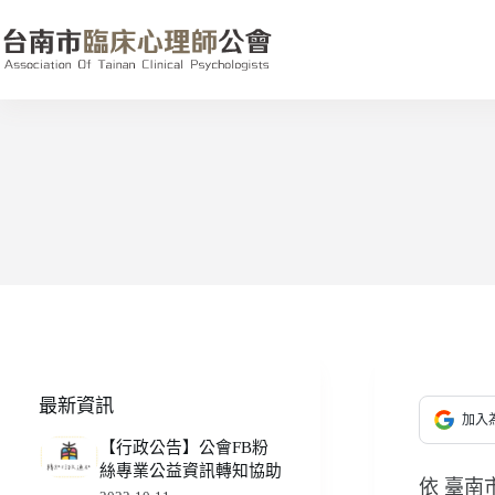
跳
至
主
要
內
容
最新資訊
加入為
【行政公告】公會FB粉
絲專業公益資訊轉知協助
依 臺南