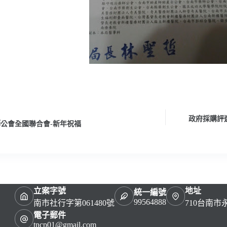
政府採購評
公會全國聯合會-新年祝福
立案字號
地址
統一編號
99564888
南市社行字第061480號
710台南
電子郵件
tncp01@gmail.com