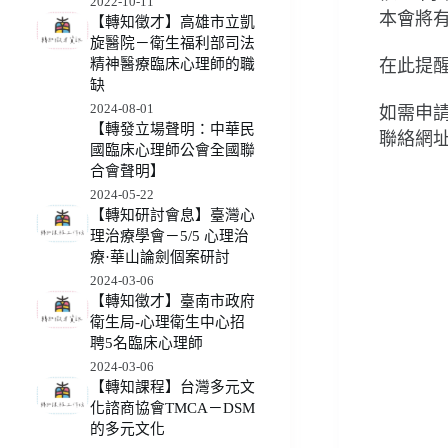
2022-10-11
本會將
【轉知徵才】高雄市立凱
旋醫院－衛生福利部司法
在此提
精神醫療臨床心理師的職
缺
2024-08-01
如需申
【轉發立場聲明：中華民
聯絡網
國臨床心理師公會全國聯
合會聲明】
2024-05-22
【轉知研討會息】臺灣心
理治療學會－5/5 心理治
療·華山論劍個案研討
2024-03-06
【轉知徵才】臺南市政府
衛生局-心理衛生中心招
聘5名臨床心理師
2024-03-06
【轉知課程】台灣多元文
化諮商協會TMCA－DSM
的多元文化