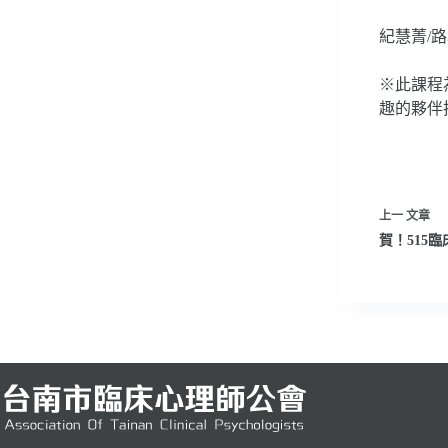
紀慧菁/
※此課程
趣的夥伴
上一
文章
賀！515臨