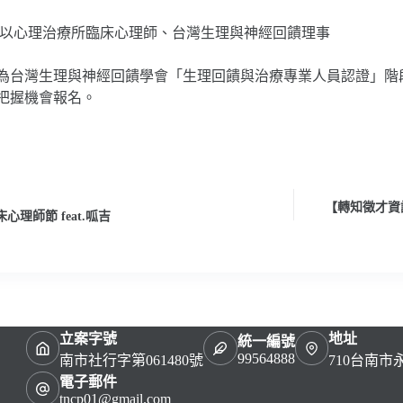
路以心理治療所臨床心理師、台灣生理與神經回饋理事
為台灣生理與神經回饋學會「生理回饋與治療專業人員認證」階
把握機會報名。
【轉知徵才資
床心理師節 feat.呱吉
立案字號
地址
統一編號
99564888
南市社行字第061480號
710台南
電子郵件
tncp01@gmail.com