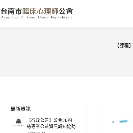
跳
至
主
要
內
容
【課程】
最新資訊
【行政公告】公會FB粉
絲專業公益資訊轉知協助