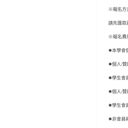
※報名方
請先匯款
※報名費
✹本學會個
✹個人/贊
✹學生會員
✹個人/贊
✹學生會員
✹非會員報