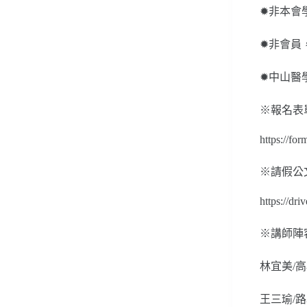
✹非本會學
✹非會員，
✹中山醫學
※報名表
https://f
※請假公
https://
※講師陣
林宜美/
王三瑜/