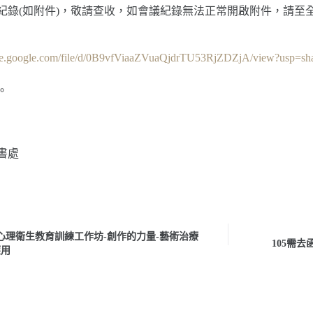
紀錄(如附件)，敬請查收，如會議紀錄無法正常開啟附件，請至全
rive.google.com/file/d/0B9vfViaaZVuaQjdrTU53RjZDZjA/view?usp=sh
。
書處
傷心理衛生教育訓練工作坊-創作的力量-藝術治療
105需
應用