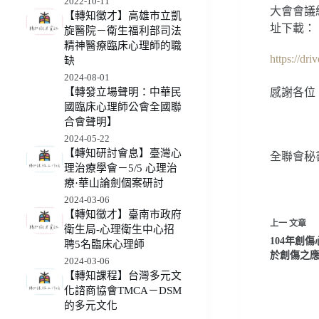
2022-10-11
大會會議
【轉知徵才】高雄市立凱
址下載：
旋醫院－衛生福利部司法
精神醫療臨床心理師的職
https://d
缺
2024-08-01
感謝各位
【轉發立場聲明：中華民
國臨床心理師公會全國聯
合會聲明】
2024-05-22
【轉知研討會息】臺灣心
全聯會秘
理治療學會－5/5 心理治
療·華山論劍個案研討
2024-03-06
【轉知徵才】臺南市政府
上一
文章
衛生局-心理衛生中心招
104年創
聘5名臨床心理師
於創傷之
2024-03-06
【轉知課程】台灣多元文
化諮商協會TMCA－DSM
的多元文化