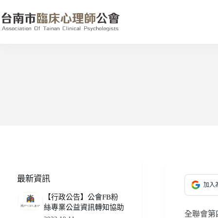
跳
至
主
要
內
容
最新資訊
加入為
【行政公告】公會FB粉
絲專業公益資訊轉知協助
全聯會第