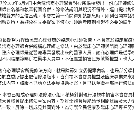
界於
103
年
6
月
9
日由台灣諮商心理學會對
47
所學校發出一
份心理師修
理師在名稱和執業範圍合併，
除修法說明與現況不符外，逕自提出對
破壞雙方的互信基礎，
本會在第一時間得知該訊息時，即刻召開電話
因應對策，
為避免在立委提案下修心理師應考時刻引起不必要的紛爭
位長期努力捍衛民眾心理健康的臨床心理師報告，
本會基於臨床醫療
與諮商心理師合併統稱心理師之修法，
由於臨床心理師與諮商心理師
。
臨床心理師是從醫療專業發展出來的醫事人員，
諮商心理師是從學
個不同職業範疇併在醫事人員中，
不但嚴重損害民眾就醫權益，也大
諮商心理學會所提修法方向，就是陳節如立委提案內容，
也是部分學
由於立委所提出數個修法版本，
皆有損本會會員權益及臨床專業未來
修法內容，
該版本已請立法委員協助提案，且已送至衛福部進行修法
，本會已組成心理師法修法小組，
積極針對現行法規中損害本會會員
表大會將會提出修法草案內容，
期許全體會員能給予相關建議及大力
結一致，屏除一切成見共同對外，
為守護全民健康及臨床心理專業努