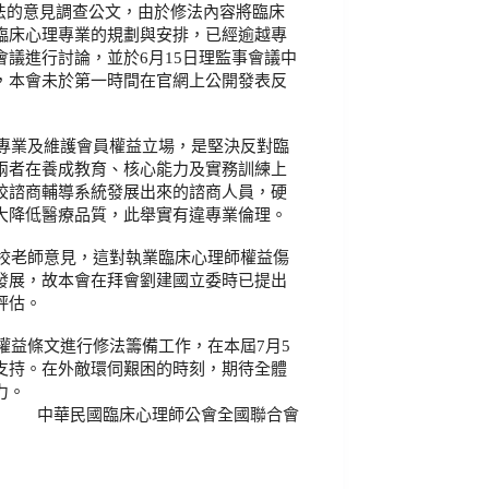
法的意見調查公文，
由於修法內容將臨床
臨床心理專業的規劃與安排，
已經逾越專
會議進行討論，並於
6
月
15
日理監事會議中
，
本會未於第一時間在官網上公開發表反
專業及維護會員權益立場，
是堅決反對臨
兩者在養成教育、
核心能力及實務訓練上
校諮商輔導系統發展出來的諮商人員，
硬
大降低醫療品質，
此舉實有違專業倫理。
校老師意見，這對執業臨床心理師權益傷
發展，
故本會在拜會劉建國立委時已提出
評估。
權益條文進行修法籌備工作，
在本屆
7
月
5
支持。在外敵環伺艱困的時刻，
期待全體
力。
中華民國臨床心理師公會全國聯合會