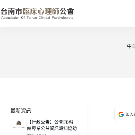
跳
至
主
要
內
容
中
最新資訊
加入為
【行政公告】公會FB粉
絲專業公益資訊轉知協助